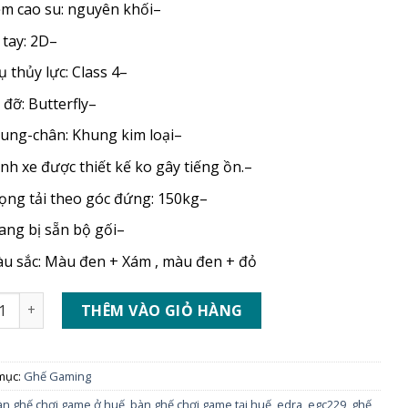
m cao su: nguyên khối
–
 tay: 2D
–
ụ thủy lực: Class 4
–
 đỡ: Butterfly
–
ung-chân: Khung kim loại
–
nh xe được thiết kế ko gây tiếng ồn.
–
ọng tải theo góc đứng: 150kg
–
ang bị sẵn bộ gối
–
u sắc: Màu đen + Xám , màu đen + đỏ
ame E-DRA LEVEL E - EGC229 số lượng
THÊM VÀO GIỎ HÀNG
mục:
Ghế Gaming
àn ghế chơi game ở huế
,
bàn ghế chơi game tại huế
,
edra
,
egc229
,
ghế