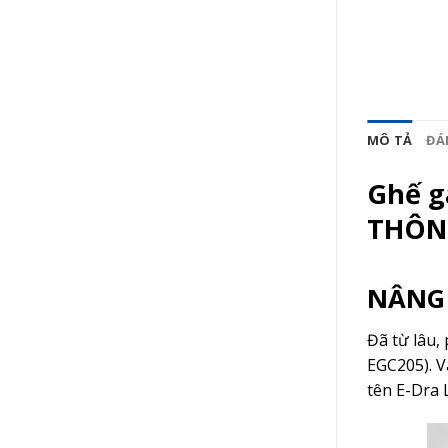
MÔ TẢ
ĐÁN
Ghế g
THÔNG
NÂNG 
Đã từ lâu,
EGC205). V
tên E-Dra 