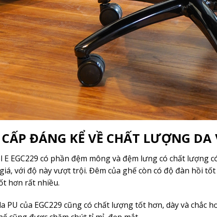
CẤP ĐÁNG KỂ VỀ CHẤT LƯỢNG DA
l E EGC229 có phần đệm mông và đệm lưng có chất lượng có 
giá, với độ này vượt trội. Đêm của ghế còn có độ đàn hồi tố
ốt hơn rất nhiều.
da PU của EGC229 cũng có chất lượng tốt hơn, dày và chắc hơ
hế cũng được chăm chút tỉ mỉ, đẹp mắt.