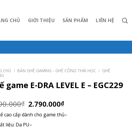
ANG CHỦ
GIỚI THIỆU
SẢN PHẨM
LIÊN HỆ
G CHỦ
/
BÀN GHẾ GAMING - GHẾ CÔNG THÁI HỌC
/
GHẾ
NG
ế game E-DRA LEVEL E – EGC229
Giá
Giá
90.000
2.790.000
₫
₫
gốc
hiện
ế cao cấp dành cho game thủ
–
là:
tại
2.990.000₫.
là:
ất liệu: Da PU
–
2.790.000₫.