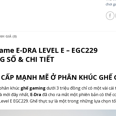
chơi g
H GIÁ (0)
ame E-DRA LEVEL E – EGC229
 SỐ & CHI TIẾT
CẤP MẠNH MẼ Ở PHÂN KHÚC GHẾ 
 phân khúc
ghế gaming
dưới 3 triệu đồng chỉ có một vài cái 
à mới đây nhất,
E-Dra
đã cho ra mắt một phiên bản có thể c
Level E EGC229. Ghế thực sự là một trong những lựa chọn t