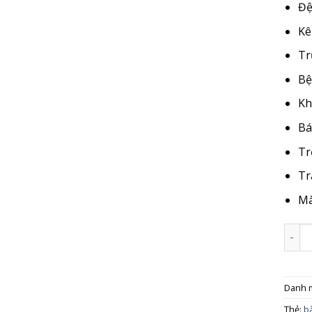
Đệ
Kê
Tr
Bệ
Kh
Bá
Tr
Tr
Mà
Ghế g
Danh 
Thẻ:
b