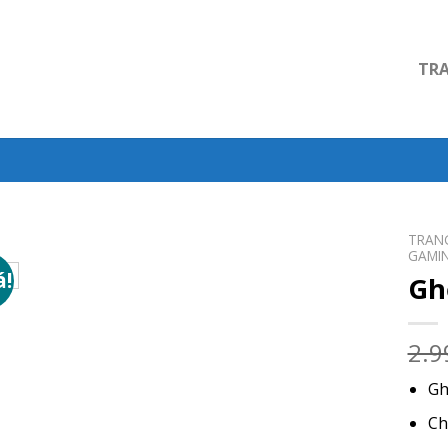
TR
TRAN
GAMI
á!
Gh
2.9
Gh
Ch