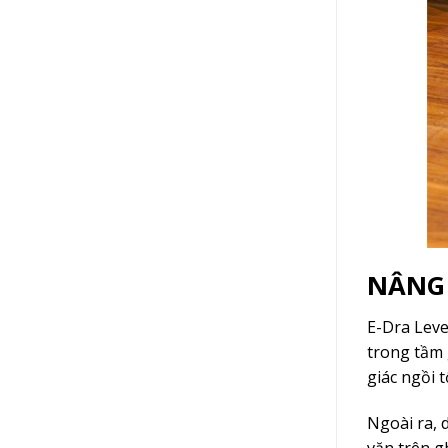
NÂNG 
E-Dra Leve
trong tầm 
giác ngồi t
Ngoài ra, 
văn trên g