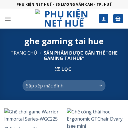
Skip
PHỤ KIỆN NET HUẾ - 35 LƯƠNG VĂN CAN - TP. HUẾ
to
content
ghe gaming tai hue
TRANG CHỦ
/
SẢN PHẨM ĐƯỢC GẮN THẺ “GHE
GAMING TAI HUE”
LỌC