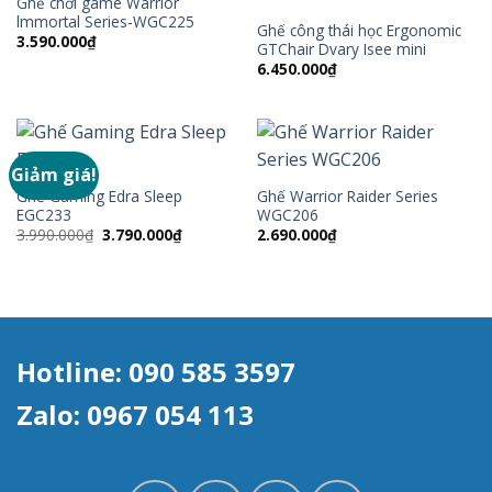
Ghế chơi game Warrior
lmmortal Series-WGC225
Ghế công thái học Ergonomic
3.590.000
₫
GTChair Dvary Isee mini
6.450.000
₫
Giảm giá!
Ghế Gaming Edra Sleep
Ghế Warrior Raider Series
EGC233
WGC206
Giá
Giá
3.990.000
₫
3.790.000
₫
2.690.000
₫
gốc
hiện
là:
tại
3.990.000₫.
là:
3.790.000₫.
Hotline: 090 585 3597
Zalo: 0967 054 113