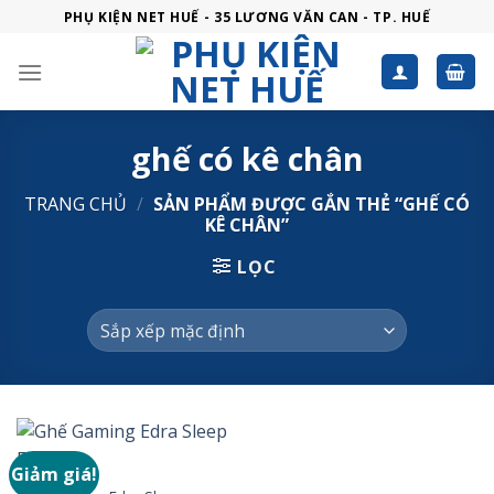
Skip
PHỤ KIỆN NET HUẾ - 35 LƯƠNG VĂN CAN - TP. HUẾ
to
content
ghế có kê chân
TRANG CHỦ
/
SẢN PHẨM ĐƯỢC GẮN THẺ “GHẾ CÓ
KÊ CHÂN”
LỌC
Giảm giá!