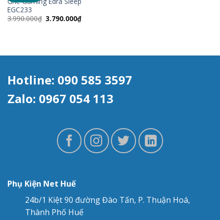
Ghế Gaming Edra Sleep
EGC233
Giá
Giá
3.990.000
₫
3.790.000
₫
gốc
hiện
là:
tại
3.990.000₫.
là:
3.790.000₫.
Hotline: 090 585 3597
Zalo: 0967 054 113
Phụ Kiện Net Huế
24b/1 Kiệt 90 đường Đào Tấn, P. Thuận Hoá,
Thành Phố Huế