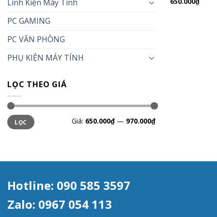
650.000
₫
Linh Kiện Máy Tính
PC GAMING
PC VĂN PHÒNG
PHỤ KIỆN MÁY TÍNH
LỌC THEO GIÁ
Giá
Giá
Giá:
650.000₫
—
970.000₫
LỌC
tối
tối
thiểu
đa
Hotline: 090 585 3597
Zalo: 0967 054 113