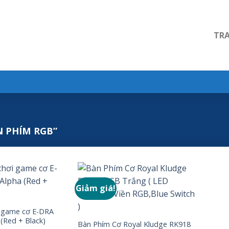
TR
 PHÍM RGB”
Giảm giá!
i game cơ E-DRA
(Red + Black)
Bàn Phím Cơ Royal Kludge RK918