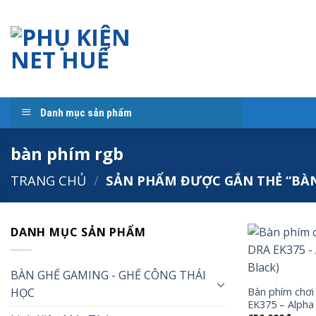
Skip
to
content
Danh mục sản phẩm
bàn phím rgb
TRANG CHỦ
/
SẢN PHẨM ĐƯỢC GẮN THẺ “BÀN
DANH MỤC SẢN PHẨM
BÀN GHẾ GAMING - GHẾ CÔNG THÁI
HỌC
Bàn phím chơ
EK375 – Alpha 