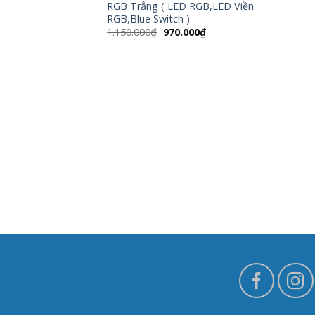
RGB Trắng ( LED RGB,LED Viền
RGB,Blue Switch )
Giá
Giá
1.150.000
₫
970.000
₫
gốc
hiện
là:
tại
1.150.000₫.
là:
970.000₫.